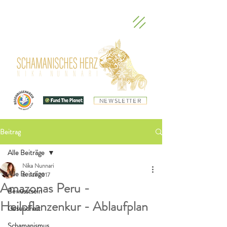
NEWSLETTER
Beitrag
Alle Beiträge
Nika Nunnari
Alle Beiträge
6. Juli 2017
Amazonas Peru -
Bewusstsein
Heilpflanzenkur - Ablaufplan
Gesundheit
Schamanismus