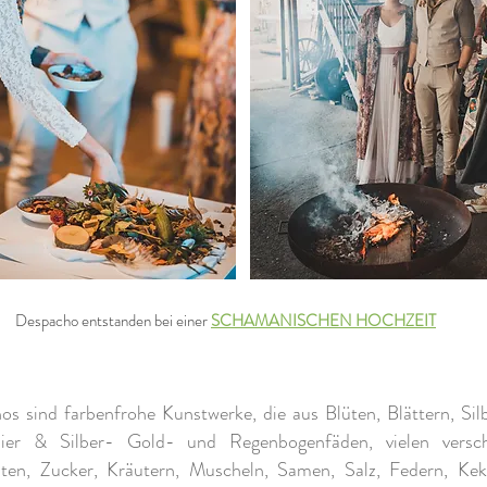
Despacho entstanden bei einer
SCHAMANISCHEN HOCHZEIT
s sind farbenfrohe Kunstwerke, die aus Blüten, Blättern, Sil
ier & Silber- Gold- und Regenbogenfäden, vielen versc
iten, Zucker, Kräutern, Muscheln, Samen, Salz, Federn, Ke