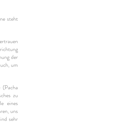
ne steht
ertrauen
richtung
hung der
auch, um
e (Pacha
sches zu
le eines
ren, uns
ind sehr