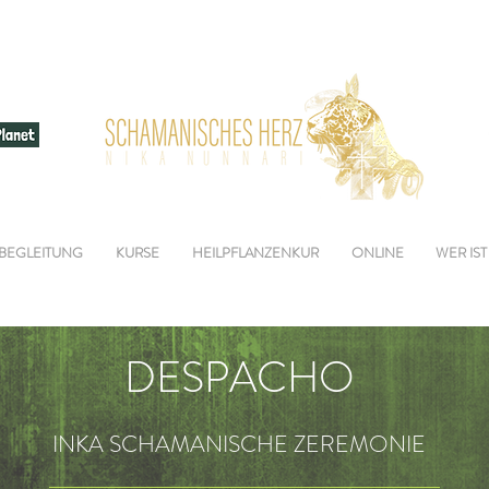
BEGLEITUNG
KURSE
HEILPFLANZENKUR
ONLINE
WER IST
DESPACHO
INKA SCHAMANISCHE ZEREMONIE