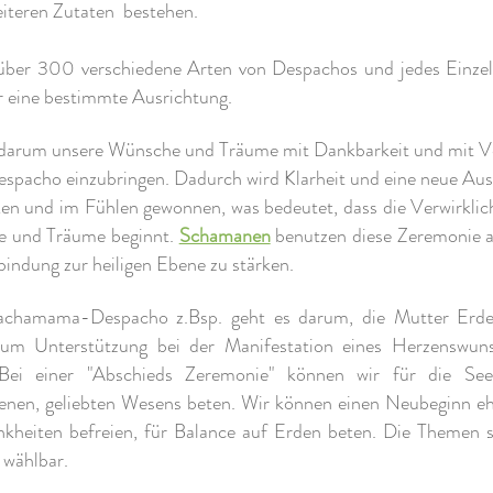
eiteren Zutaten bestehen.
 über 300 verschiedene Arten von Despachos und jedes Einzel
r eine bestimmte Ausrichtung.
 darum unsere Wünsche und Träume mit Dankbarkeit und mit V
espacho einzubringen. Dadurch wird Klarheit
und eine neue Aus
en und im Fühlen gewonnen, was bedeutet, dass die Verwirklic
 und Träume beginnt.
Schamanen
benutzen diese Zeremonie 
bindung zur heiligen Ebene zu stärken.
chamama-Despacho z.Bsp. geht es darum, die Mutter Erd
m Unterstützung bei der Manifestation eines Herzenswun
 Bei einer "Abschieds Zeremonie" können wir für die See
benen, geliebten Wesens beten. Wir können einen Neubeginn eh
nkheiten befreien, für Balance auf Erden beten. Die Themen s
g wählbar.