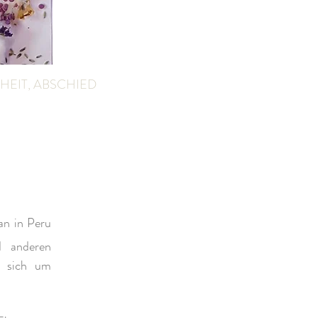
EIT, ABSCHIED
an in Peru
 anderen
t sich um