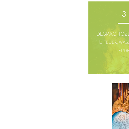
3
DESPACHOZ
E
FEUER, WAS
ERD