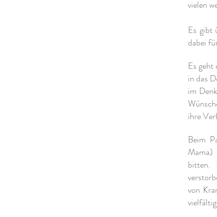
vielen w
Es gibt
dabei fü
Es geht
in das D
im Denk
Wünsche
ihre Ver
Beim Pa
Mama) u
bitten.
verstor
von Kra
vielfälti