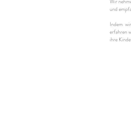
Wir nehme
und empfa
Indem wir
erfahren w
ihre Kinde
Schamanismus in Deutschland:
Nika praktiziert seit 20 Jahren in
Verbundenheit mit kraftvollen
schamanischen Techniken, um
Harmonie & Gesundheit zu
erhalten. Als Schamanin begleitet
sie Dich in allen Lebenslagen.