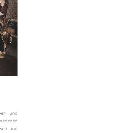
ber- und
hiedenen
ksen und