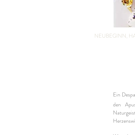
NEUBEGINN, H
Ein Despac
den Apu
Naturgei
Herzensw