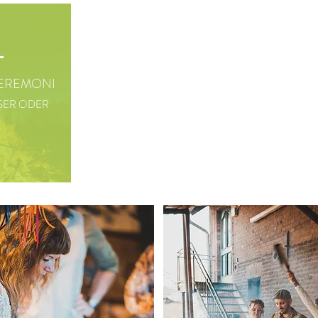
EREMONI
SER ODER
E