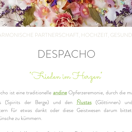
ARMONISCHE PARTNERSCHAFT, HOCHZEIT, GESUNDH
DESPACHO
"Frieden im Herzen"
ho ist eine traditionelle
andine
Opferzeremonie, durch die m
s (Spirits der Berge) und den
Ñustas
(Göttinnen) und
stern für etwas dankt oder diese Geistwesen darum bitte
ünsche zu kümmern.