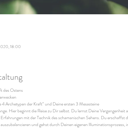
 2020, 18:00
taltung
ft des Ostens
 erwecken
e 4 Archetypen der Kraft“ und Deine ersten 3 Mesasteine
ge. Hier beginnt die Reise zu Dir selbst. Du lernst Deine Vergangenheit a
Erfahrungen mit der Technik des schamanischen Sehens. Du erschaffst de
n auszubalancieren und gehst durch Deinen eigenen Illuminationsprozess, 