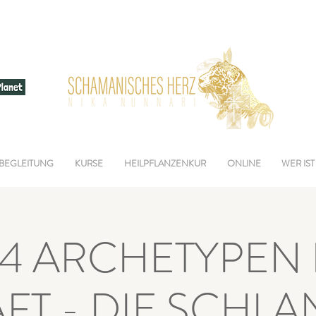
BEGLEITUNG
KURSE
HEILPFLANZENKUR
ONLINE
WER IST
 4 ARCHETYPEN
FT - DIE SCHL