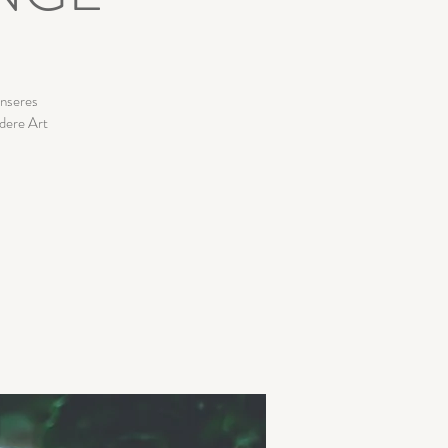
unseres
ndere Art