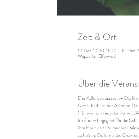
Zeit & Ort
12. Dez. 2020, 11:00 – 13. Dez.
Wuppertal, Elfenwald
Über die Verans
Das Adlerbewusstsein - Die Kra
Den Überblick des Adlers in Dir
1. Einweihung aus der Reihe „Di
Im Süden begegnet Dir die Schlan
ihre Haut und Du machst Deine 
zu halten. Du lernst die Chakre